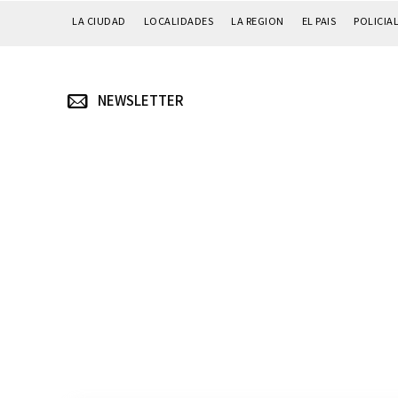
LA CIUDAD
LOCALIDADES
LA REGION
EL PAIS
POLICIA
NEWSLETTER