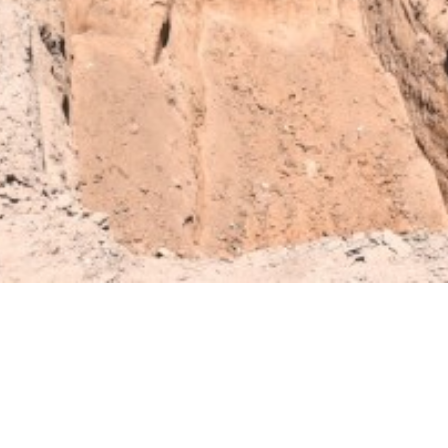
irme gratis
*
Requerido
*
de correo electrónico