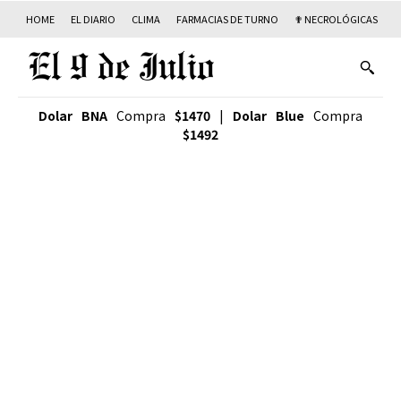
HOME
EL DIARIO
CLIMA
FARMACIAS DE TURNO
✟ NECROLÓGICAS
T
Dolar BNA
Compra
$1470
|
Dolar Blue
Compra
$1492