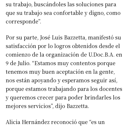
su trabajo, buscándoles las soluciones para
que su trabajo sea confortable y digno, como
corresponde”.
Suscribirme gratis
Por su parte, José Luis Bazzetta, manifestó su
satisfacción por lo logros obtenidos desde el
*
Dirección de correo electrónico
comienzo de la organización de U.Doc.B.A. en
9 de Julio. “Estamos muy contentos porque
tenemos muy buen aceptación en la gente,
Nombre
nos están apoyando y esperamos seguir así,
porque estamos trabajando para los docentes
Apellidos
y queremos crecer para poder brindarles los
mejores servicios”, dijo Bazzetta.
Número de teléfono
Alicia Hernández reconoció que “es un