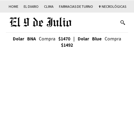
HOME
EL DIARIO
CLIMA
FARMACIAS DE TURNO
✟ NECROLÓGICAS
T
Dolar BNA
Compra
$1470
|
Dolar Blue
Compra
$1492