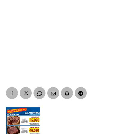
Suscribirme gratis
*
Dirección de correo electrónico
Nombre
Apellidos
Número de teléfono