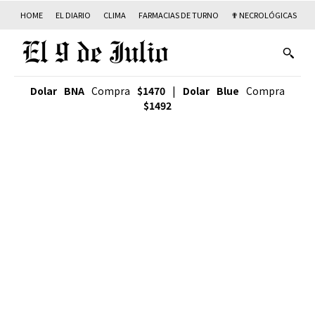
HOME
EL DIARIO
CLIMA
FARMACIAS DE TURNO
✟ NECROLÓGICAS
T
Dolar BNA
Compra
$1470
|
Dolar Blue
Compra
$1492