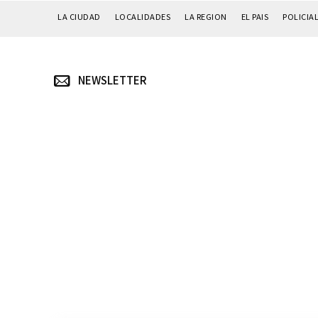
LA CIUDAD
LOCALIDADES
LA REGION
EL PAIS
POLICIA
NEWSLETTER