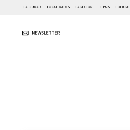
LA CIUDAD
LOCALIDADES
LA REGION
EL PAIS
POLICIA
NEWSLETTER