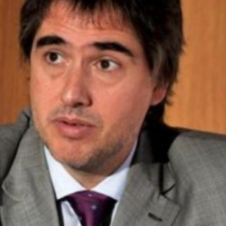
irme gratis
*
Requerido
*
de correo electrónico