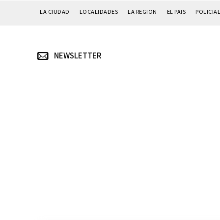
LA CIUDAD
LOCALIDADES
LA REGION
EL PAIS
POLICIA
NEWSLETTER