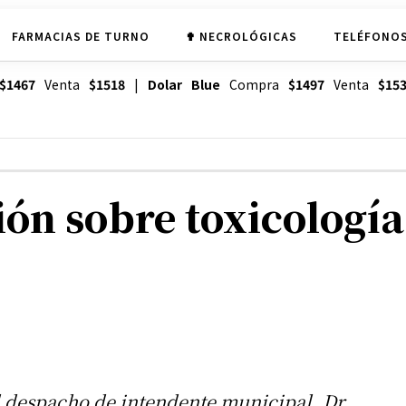
FARMACIAS DE TURNO
✟ NECROLÓGICAS
TELÉFONOS
$1467
Venta
$1518
|
Dolar Blue
Compra
$1497
Venta
$15
ón sobre toxicología
el despacho de intendente municipal, Dr.