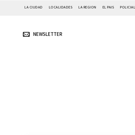
LA CIUDAD
LOCALIDADES
LA REGION
EL PAIS
POLICIA
NEWSLETTER