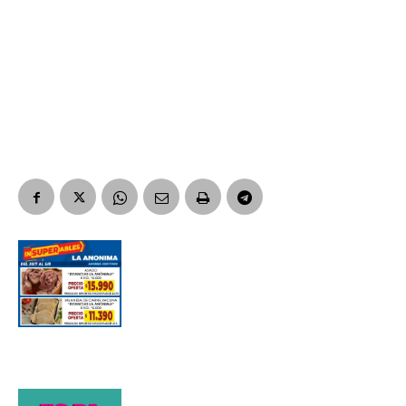
Suscribirme gratis
*
Dirección de correo electrónico
Nombre
Apellidos
Número de teléfono