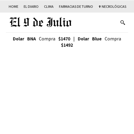
HOME
EL DIARIO
CLIMA
FARMACIAS DE TURNO
✟ NECROLÓGICAS
T
Dolar BNA
Compra
$1470
|
Dolar Blue
Compra
$1492