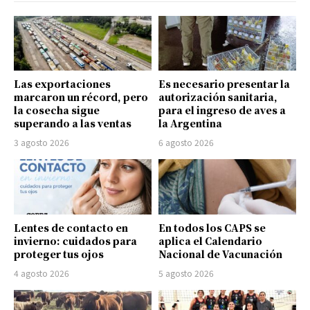
Las exportaciones
Es necesario presentar la
marcaron un récord, pero
autorización sanitaria,
la cosecha sigue
para el ingreso de aves a
superando a las ventas
la Argentina
3 agosto 2026
6 agosto 2026
Lentes de contacto en
En todos los CAPS se
invierno: cuidados para
aplica el Calendario
proteger tus ojos
Nacional de Vacunación
4 agosto 2026
5 agosto 2026