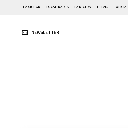
LA CIUDAD
LOCALIDADES
LA REGION
EL PAIS
POLICIA
NEWSLETTER