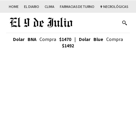
HOME
EL DIARIO
CLIMA
FARMACIAS DE TURNO
✟ NECROLÓGICAS
T
Dolar BNA
Compra
$1470
|
Dolar Blue
Compra
$1492