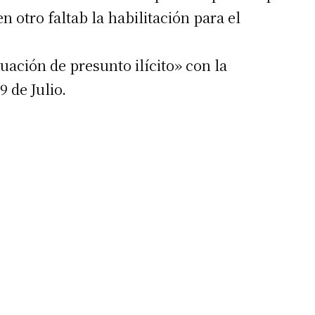
 otro faltab la habilitación para el
ación de presunto ilícito» con la
9 de Julio.
irme gratis
*
Requerido
*
de correo electrónico