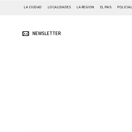
LA CIUDAD
LOCALIDADES
LA REGION
EL PAIS
POLICIA
NEWSLETTER