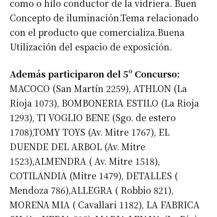
como o hilo conductor de la vidriera. Buen
*
Dirección de correo electrónico
Concepto de iluminación.Tema relacionado
con el producto que comercializa.Buena
Nombre
Utilización del espacio de exposición.
Además participaron del 5º Concurso:
Apellidos
MACOCO (San Martín 2259), ATHLON (La
Rioja 1073), BOMBONERIA ESTILO (La Rioja
Número de teléfono
1293), TI VOGLIO BENE (Sgo. de estero
1708),TOMY TOYS (Av. Mitre 1767), EL
DUENDE DEL ARBOL (Av. Mitre
1523),ALMENDRA ( Av. Mitre 1518),
COTILANDIA (Mitre 1479), DETALLES (
Mendoza 786),ALLEGRA ( Robbio 821),
MORENA MIA ( Cavallari 1182), LA FABRICA