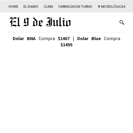
HOME
EL DIARIO
CLIMA
FARMACIAS DE TURNO
✟ NECROLÓGICAS
T
Dolar BNA
Compra
$1467
|
Dolar Blue
Compra
$1495