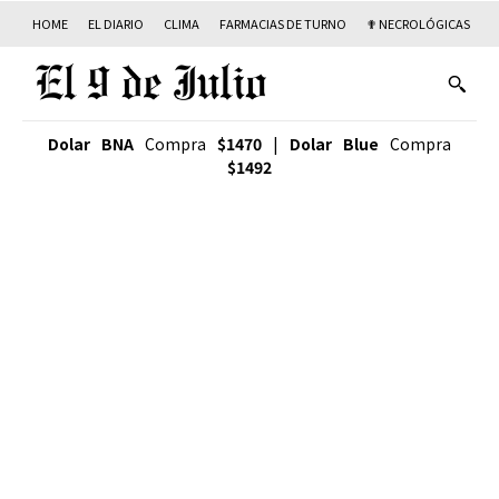
HOME
EL DIARIO
CLIMA
FARMACIAS DE TURNO
✟ NECROLÓGICAS
T
Dolar BNA
Compra
$1470
|
Dolar Blue
Compra
$1492