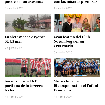
puede ser un asesino»
con las mismas premisas
8 agosto 2026
4 agosto 2026
En siete meses cayeron
Gran festejo del Club
624,8 mm
Norumbega en su
Centenario
7 agosto 2026
5 agosto 2026
Ascenso de la LNF:
Morea logró el
partidos de la tercera
Bicampeonato del Fútbol
fecha
Femenino
6 agosto 2026
4 agosto 2026