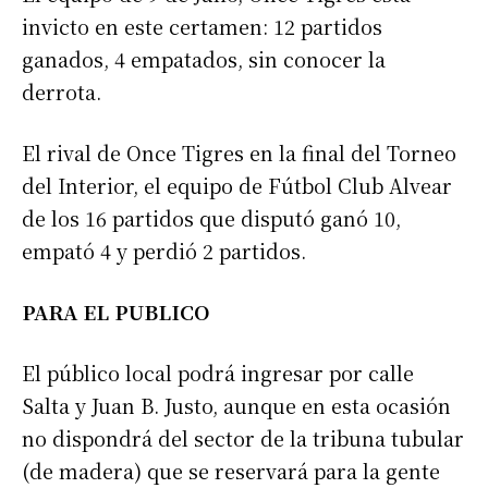
invicto en este certamen: 12 partidos
ganados, 4 empatados, sin conocer la
Suscribirme gratis
derrota.
*
El rival de Once Tigres en la final del Torneo
Dirección de correo electrónico
del Interior, el equipo de Fútbol Club Alvear
de los 16 partidos que disputó ganó 10,
Nombre
empató 4 y perdió 2 partidos.
Apellidos
PARA EL PUBLICO
Número de teléfono
El público local podrá ingresar por calle
Salta y Juan B. Justo, aunque en esta ocasión
no dispondrá del sector de la tribuna tubular
(de madera) que se reservará para la gente