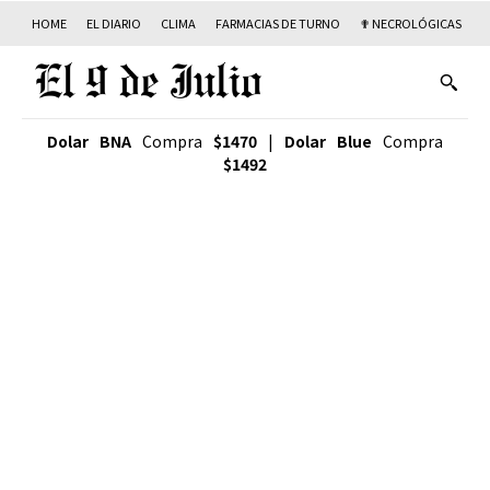
HOME
EL DIARIO
CLIMA
FARMACIAS DE TURNO
✟ NECROLÓGICAS
T
Dolar BNA
Compra
$1470
|
Dolar Blue
Compra
$1492