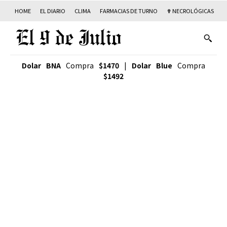
HOME
EL DIARIO
CLIMA
FARMACIAS DE TURNO
✟ NECROLÓGICAS
T
Dolar BNA
Compra
$1470
|
Dolar Blue
Compra
$1492