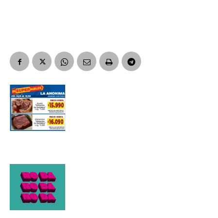
Suscribirme gratis
*
Dirección de correo electrónico
Nombre
Apellidos
Número de teléfono