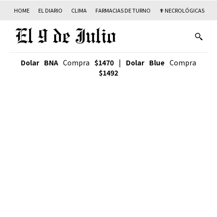
HOME
EL DIARIO
CLIMA
FARMACIAS DE TURNO
✟ NECROLÓGICAS
T
Dolar BNA
Compra
$1470
|
Dolar Blue
Compra
$1492