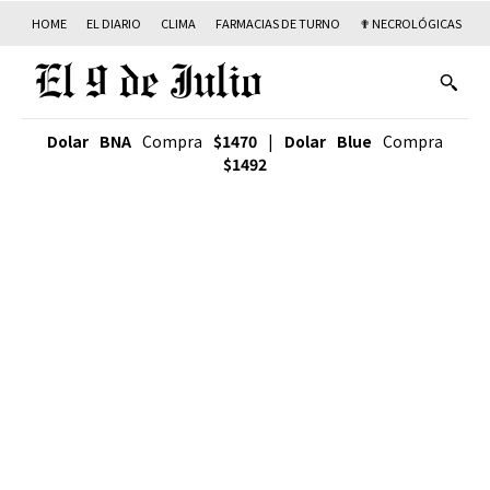
HOME
EL DIARIO
CLIMA
FARMACIAS DE TURNO
✟ NECROLÓGICAS
T
Dolar BNA
Compra
$1470
|
Dolar Blue
Compra
$1492