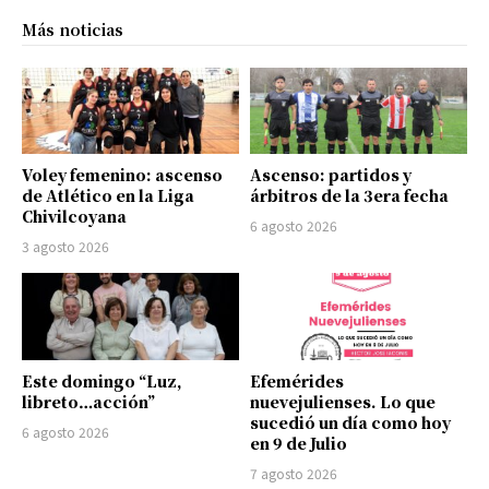
Más noticias
Voley femenino: ascenso
Ascenso: partidos y
de Atlético en la Liga
árbitros de la 3era fecha
Chivilcoyana
6 agosto 2026
3 agosto 2026
Este domingo “Luz,
Efemérides
libreto…acción”
nuevejulienses. Lo que
sucedió un día como hoy
6 agosto 2026
en 9 de Julio
7 agosto 2026