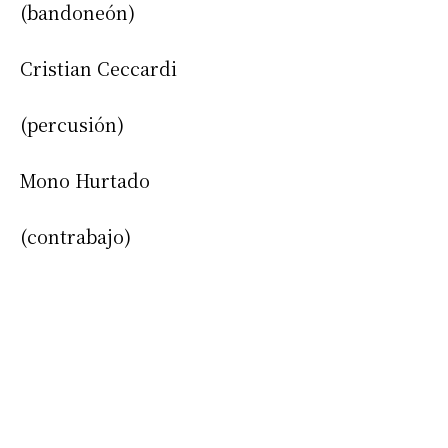
(bandoneón)
Cristian Ceccardi
(percusión)
Mono Hurtado
Suscribirme gratis
(contrabajo)
*
Dirección de correo electrónico
Nombre
Apellidos