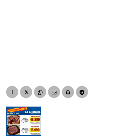
Suscribirme gratis
*
Dirección de correo electrónico
Nombre
Apellidos
Número de teléfono