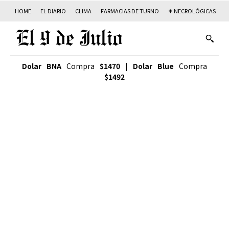
HOME
EL DIARIO
CLIMA
FARMACIAS DE TURNO
✟ NECROLÓGICAS
T
Dolar BNA
Compra
$1470
|
Dolar Blue
Compra
$1492