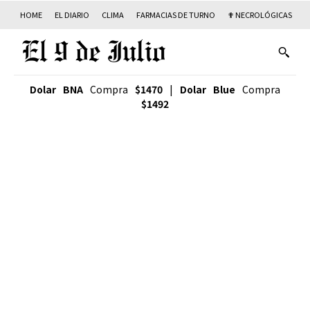
HOME
EL DIARIO
CLIMA
FARMACIAS DE TURNO
✟ NECROLÓGICAS
T
Dolar BNA
Compra
$1470
|
Dolar Blue
Compra
$1492