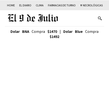
HOME
EL DIARIO
CLIMA
FARMACIAS DE TURNO
✟ NECROLÓGICAS
T
Dolar BNA
Compra
$1470
|
Dolar Blue
Compra
$1492