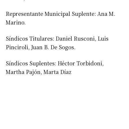
Representante Municipal Suplente: Ana M.
Marino.
Síndicos Titulares: Daniel Rusconi, Luis
Pinciroli, Juan B. De Sogos.
Suscribirme gratis
Síndicos Suplentes: Héctor Torbidoni,
Martha Pajón, Marta Díaz
*
Dirección de correo electrónico
Nombre
Apellidos