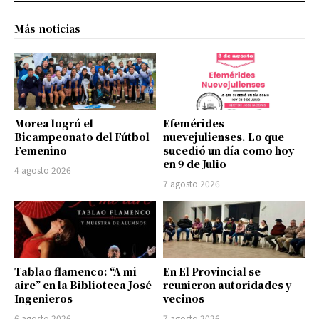
Más noticias
Morea logró el
Efemérides
Bicampeonato del Fútbol
nuevejulienses. Lo que
Femenino
sucedió un día como hoy
en 9 de Julio
4 agosto 2026
7 agosto 2026
Tablao flamenco: “A mi
En El Provincial se
aire” en la Biblioteca José
reunieron autoridades y
Ingenieros
vecinos
6 agosto 2026
7 agosto 2026