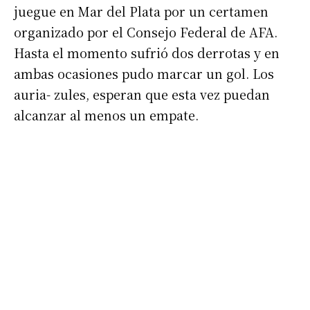
*
Dirección de correo electrónico
juegue en Mar del Plata por un certamen
organizado por el Consejo Federal de AFA.
Hasta el momento sufrió dos derrotas y en
Nombre
ambas ocasiones pudo marcar un gol. Los
auria- zules, esperan que esta vez puedan
Apellidos
alcanzar al menos un empate.
Número de teléfono