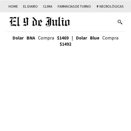
HOME
EL DIARIO
CLIMA
FARMACIAS DE TURNO
✟ NECROLÓGICAS
T
Dolar BNA
Compra
$1469
|
Dolar Blue
Compra
$1492