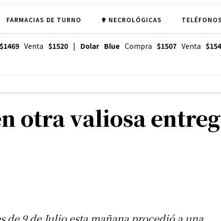
FARMACIAS DE TURNO
✟ NECROLÓGICAS
TELÉFONOS
$1469
Venta
$1520
|
Dolar Blue
Compra
$1507
Venta
$15
n otra valiosa entre
s de 9 de Julio esta mañana procedió a una