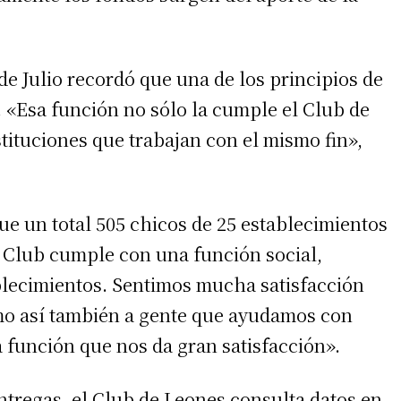
de Julio recordó que una de los principios de
. «Esa función no sólo la cumple el Club de
tituciones que trabajan con el mismo fin»,
irme gratis
*
Requerido
que un total 505 chicos de 25 establecimientos
*
de correo electrónico
l Club cumple con una función social,
ablecimientos. Sentimos mucha satisfacción
mo así también a gente que ayudamos con
 función que nos da gran satisfacción».
entregas, el Club de Leones consulta datos en