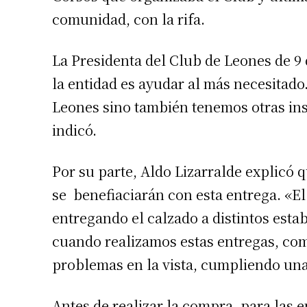
comunidad, con la rifa.
La Presidenta del Club de Leones de 9 
la entidad es ayudar al más necesitado
Leones sino también tenemos otras ins
Suscrib
indicó.
Por su parte, Aldo Lizarralde explicó 
Dirección 
se benefiaciarán con esta entrega. «E
entregando el calzado a distintos est
Nombre
cuando realizamos estas entregas, co
problemas en la vista, cumpliendo una
Apellidos
Antes de realizar la compra, para las 