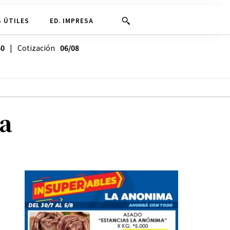
 ÚTILES
ED. IMPRESA
40
| Cotización
06/08
ga