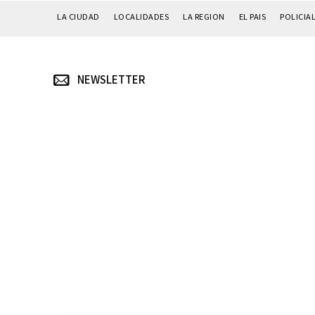
LA CIUDAD
LOCALIDADES
LA REGION
EL PAIS
POLICIA
NEWSLETTER