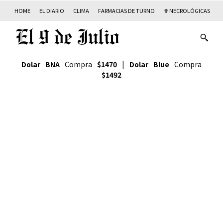
HOME
EL DIARIO
CLIMA
FARMACIAS DE TURNO
✟ NECROLÓGICAS
T
Dolar BNA
Compra
$1470
|
Dolar Blue
Compra
$1492