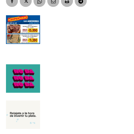
Suscribirme gratis
*
Dirección de correo electrónico
Nombre
Apellidos
Número de teléfono