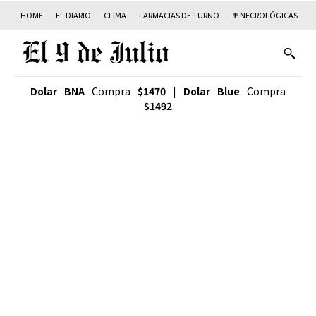
HOME
EL DIARIO
CLIMA
FARMACIAS DE TURNO
✟ NECROLÓGICAS
T
Dolar BNA
Compra
$1470
|
Dolar Blue
Compra
$1492