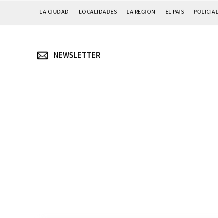
LA CIUDAD
LOCALIDADES
LA REGION
EL PAIS
POLICIA
NEWSLETTER