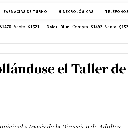
FARMACIAS DE TURNO
✟ NECROLÓGICAS
TELÉFONOS
$1470
Venta
$1521
|
Dolar Blue
Compra
$1492
Venta
$15
lándose el Taller de
nicipal a través de la Dirección de Adultos