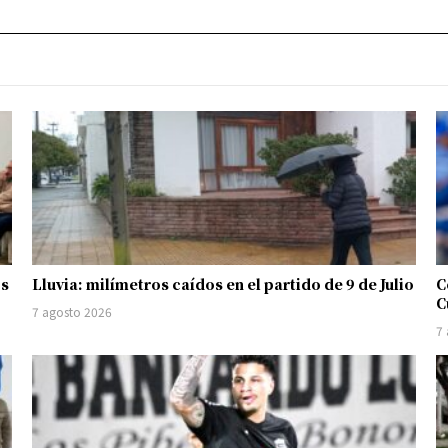
os
Lluvia: milímetros caídos en el partido de 9 de Julio
C
C
7 agosto 2026
7