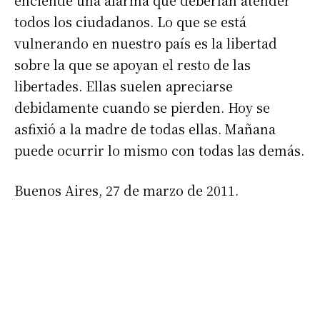
enciende una alarma que deberían atender
todos los ciudadanos. Lo que se está
vulnerando en nuestro país es la libertad
sobre la que se apoyan el resto de las
libertades. Ellas suelen apreciarse
debidamente cuando se pierden. Hoy se
asfixió a la madre de todas ellas. Mañana
Suscribirme gratis
puede ocurrir lo mismo con todas las demás.
*
Dirección de correo electrónico
Buenos Aires, 27 de marzo de 2011.
Nombre
Apellidos