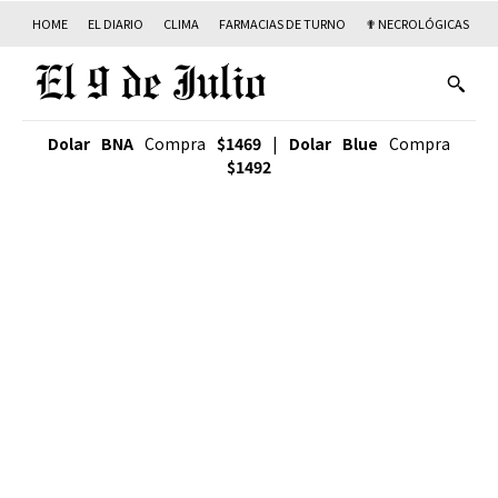
HOME
EL DIARIO
CLIMA
FARMACIAS DE TURNO
✟ NECROLÓGICAS
T
Dolar BNA
Compra
$1469
|
Dolar Blue
Compra
$1492