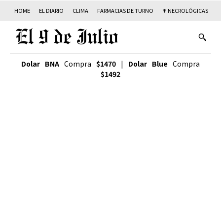
HOME
EL DIARIO
CLIMA
FARMACIAS DE TURNO
✟ NECROLÓGICAS
T
Dolar BNA
Compra
$1470
|
Dolar Blue
Compra
$1492