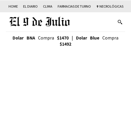
HOME
EL DIARIO
CLIMA
FARMACIAS DE TURNO
✟ NECROLÓGICAS
T
Dolar BNA
Compra
$1470
|
Dolar Blue
Compra
$1492