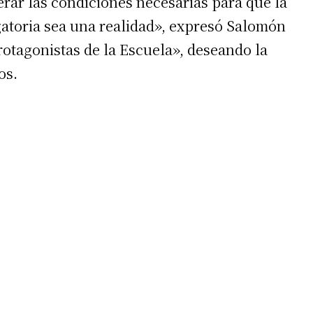
rar las condiciones necesarias para que la
atoria sea una realidad», expresó Salomón
rotagonistas de la Escuela», deseando la
os.
irme gratis
*
Requerido
*
de correo electrónico