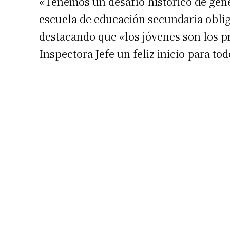
«Tenemos un desafío histórico de gene
escuela de educación secundaria oblig
destacando que «los jóvenes son los p
Inspectora Jefe un feliz inicio para tod
Suscrib
Dirección 
Nombre
Apellidos