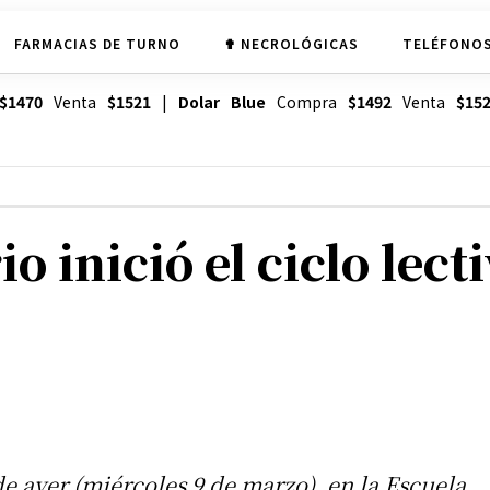
FARMACIAS DE TURNO
✟ NECROLÓGICAS
TELÉFONOS
$1470
Venta
$1521
|
Dolar Blue
Compra
$1492
Venta
$15
o inició el ciclo lect
de ayer (miércoles 9 de marzo), en la Escuela