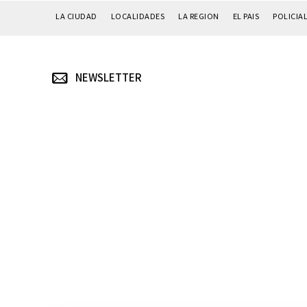
LA CIUDAD
LOCALIDADES
LA REGION
EL PAIS
POLICIA
NEWSLETTER