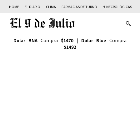
HOME
EL DIARIO
CLIMA
FARMACIAS DE TURNO
✟ NECROLÓGICAS
T
Dolar BNA
Compra
$1470
|
Dolar Blue
Compra
$1492