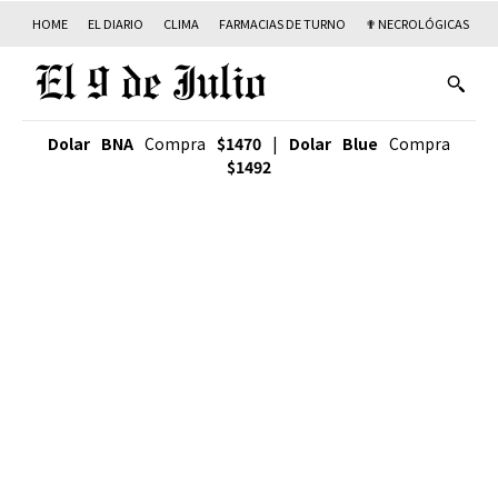
HOME
EL DIARIO
CLIMA
FARMACIAS DE TURNO
✟ NECROLÓGICAS
T
Dolar BNA
Compra
$1470
|
Dolar Blue
Compra
$1492