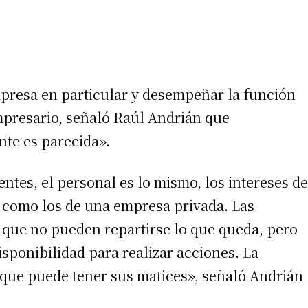
mpresa en particular y desempeñar la función
mpresario, señaló Raúl Andrián que
te es parecida».
entes, el personal es lo mismo, los intereses de
irme gratis
r como los de una empresa privada. Las
*
Requerido
ca que no pueden repartirse lo que queda, pero
*
de correo electrónico
isponibilidad para realizar acciones. La
unque puede tener sus matices», señaló Andrián