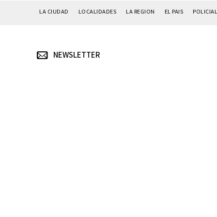
LA CIUDAD
LOCALIDADES
LA REGION
EL PAIS
POLICIA
NEWSLETTER