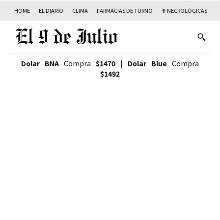
HOME
EL DIARIO
CLIMA
FARMACIAS DE TURNO
✟ NECROLÓGICAS
T
Dolar BNA
Compra
$1470
|
Dolar Blue
Compra
$1492