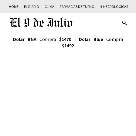
HOME
EL DIARIO
CLIMA
FARMACIAS DE TURNO
✟ NECROLÓGICAS
T
Dolar BNA
Compra
$1470
|
Dolar Blue
Compra
$1492