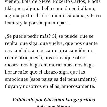
vienen: Bola de Nieve, Roberto Carlos, Eladia
Blázquez, alguna bella canción en italiano,
alguna pertur- badoramente catalana, y Paco
Suscribirme gratis
Ibañez y la poesía que no para.
¿Se puede pedir más? Sí, se puede: que se
*
Dirección de correo electrónico
repita, que siga, que vuelva, que nos cuente
otra anécdota, nos cante otra canción, nos
Nombre
recite otra poesía, nos convoque otros
dioses, nos haga enamorar más, nos haga
Apellidos
llorar más; que el abrazo siga, que las
emociones (esos paisajes del pensamiento)
Número de teléfono
fluyan y nosotros en ellas, amorosamente.
Publicado por Christian Lange (crítico
del espectáculo)