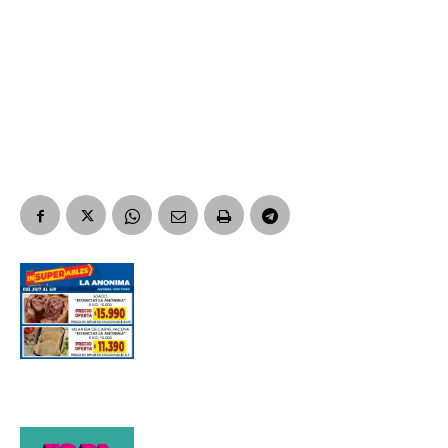
Suscribirme gratis
*
Dirección de correo electrónico
Nombre
Apellidos
Número de teléfono