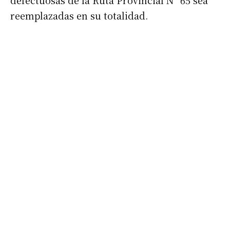
defectuosas de la Ruta Provincial Nº 65 sea
reemplazadas en su totalidad.
Suscribirme gratis
*
Dirección de correo electrónico
Nombre