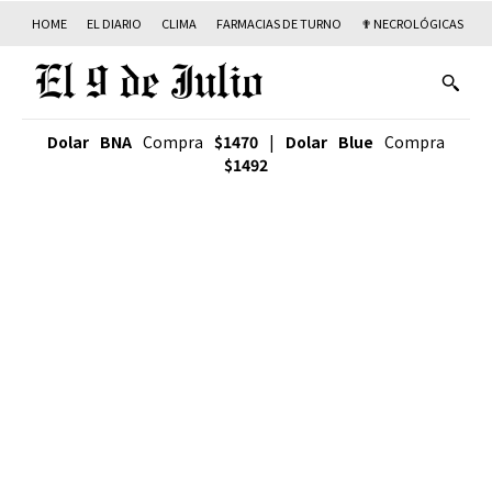
HOME
EL DIARIO
CLIMA
FARMACIAS DE TURNO
✟ NECROLÓGICAS
T
Dolar BNA
Compra
$1470
|
Dolar Blue
Compra
$1492