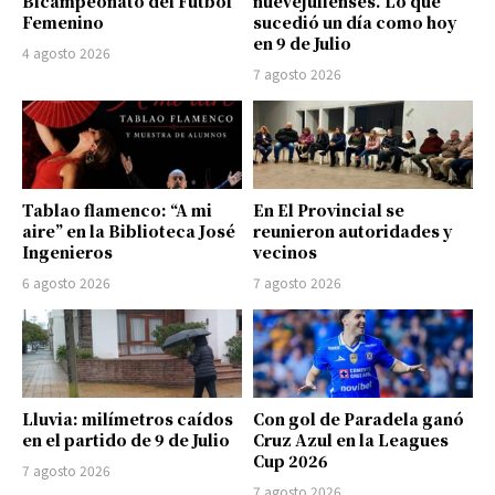
Bicampeonato del Fútbol
nuevejulienses. Lo que
Femenino
sucedió un día como hoy
en 9 de Julio
4 agosto 2026
7 agosto 2026
Tablao flamenco: “A mi
En El Provincial se
aire” en la Biblioteca José
reunieron autoridades y
Ingenieros
vecinos
6 agosto 2026
7 agosto 2026
Lluvia: milímetros caídos
Con gol de Paradela ganó
en el partido de 9 de Julio
Cruz Azul en la Leagues
Cup 2026
7 agosto 2026
7 agosto 2026