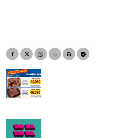
Suscribirme gratis
*
Dirección de correo electrónico
Nombre
Apellidos
Número de teléfono