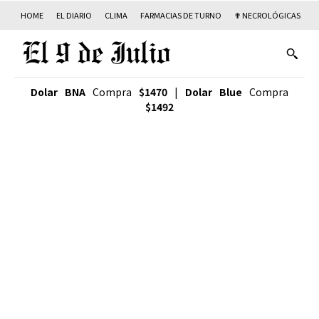
HOME
EL DIARIO
CLIMA
FARMACIAS DE TURNO
✟ NECROLÓGICAS
T
Dolar BNA
Compra
$1470
|
Dolar Blue
Compra
$1492