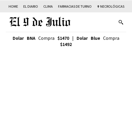
HOME
EL DIARIO
CLIMA
FARMACIAS DE TURNO
✟ NECROLÓGICAS
T
Dolar BNA
Compra
$1470
|
Dolar Blue
Compra
$1492