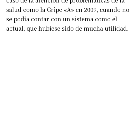
caso de la atención de problemáticas de la
salud como la Gripe «A» en 2009, cuando no
se podía contar con un sistema como el
actual, que hubiese sido de mucha utilidad.
Suscribirme gratis
*
Dirección de correo electrónico
Nombre
Apellidos
Número de teléfono