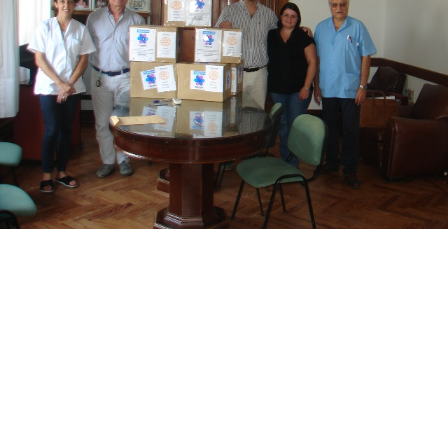
Suscribirme gratis
*
Dirección de correo electrónico
Nombre
Apellidos
Número de teléfono