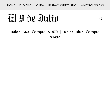
HOME
EL DIARIO
CLIMA
FARMACIAS DE TURNO
✟ NECROLÓGICAS
T
Dolar BNA
Compra
$1470
|
Dolar Blue
Compra
$1492