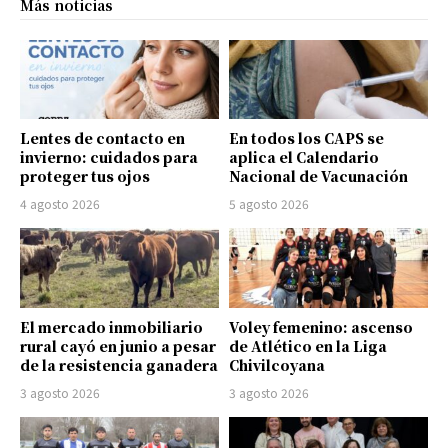
Más noticias
Lentes de contacto en
En todos los CAPS se
invierno: cuidados para
aplica el Calendario
proteger tus ojos
Nacional de Vacunación
4 agosto 2026
5 agosto 2026
El mercado inmobiliario
Voley femenino: ascenso
rural cayó en junio a pesar
de Atlético en la Liga
de la resistencia ganadera
Chivilcoyana
3 agosto 2026
3 agosto 2026