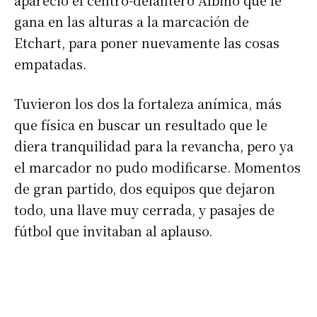
apareció el centro-delantero Albino que le
gana en las alturas a la marcación de
Etchart, para poner nuevamente las cosas
empatadas.
Tuvieron los dos la fortaleza anímica, más
que física en buscar un resultado que le
diera tranquilidad para la revancha, pero ya
Suscribirme gratis
el marcador no pudo modificarse. Momentos
de gran partido, dos equipos que dejaron
*
Dirección de correo electrónico
todo, una llave muy cerrada, y pasajes de
fútbol que invitaban al aplauso.
Nombre
Apellidos