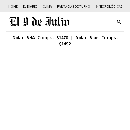
HOME
EL DIARIO
CLIMA
FARMACIAS DE TURNO
✟ NECROLÓGICAS
T
Dolar BNA
Compra
$1470
|
Dolar Blue
Compra
$1492