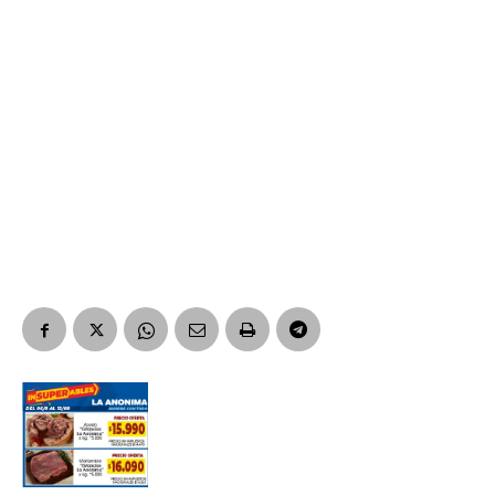
Suscribirme gratis
*
Dirección de correo electrónico
Nombre
Apellidos
Número de teléfono