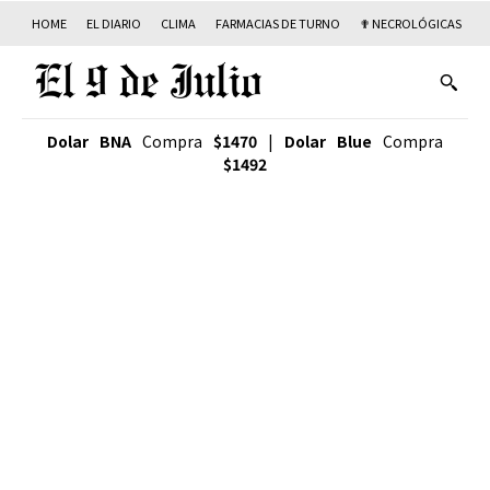
HOME
EL DIARIO
CLIMA
FARMACIAS DE TURNO
✟ NECROLÓGICAS
T
Dolar BNA
Compra
$1470
|
Dolar Blue
Compra
$1492