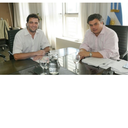
Suscribirme gratis
*
Dirección de correo electrónico
Nombre
Apellidos
Número de teléfono